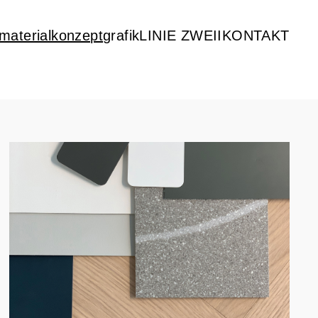
 materialkonzept
grafik
LINIE ZWEII
KONTAKT