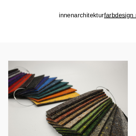
innenarchitektur
farbdesign